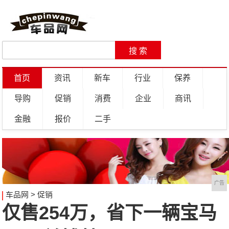
首页
资讯
新车
行业
保养
导购
促销
消费
企业
商讯
金融
报价
二手
广告
车品网
>
促销
仅售254万，省下一辆宝马