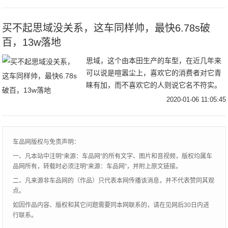
国市场所出售的所有品牌和车型。让我们看
一看哪
买不起思域没关系，这车同样帅，最快6.78s破
百，13w落地
思域，这个由本田生产的车型，在近几年来
可以说是喧嚣尘上，喜欢它的消费者对它青
睐有加，而不喜欢它的人则说它名不符实。
但不可否定的是，本田思域确实是一辆相当
2020-01-06 11:05:45
成功的车型，而就在18年10月，同样在国内
同样耕
车品网版权与免责声明：
一、凡本站中注明“来源：车品网”的所有文字、图片和音视频，版权均属车
品网所有，转载时必须注明“来源：车品网”，并附上原文链接。
二、凡来源非车品网的（作品）只代表本网传播该消息，并不代表赞同其观
点。
如因作品内容、版权和其它问题需要同本网联系的，请在见网后30日内进
行联系。