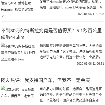
发布了Huracán EVO RWD的官图。从图片
来看，后驱版Huracán EVO在前保造型、车
尾扩散器等细节上与四驱版车型有所不同。
2020-01-06 11:07:08
动力方面，新车搭载一台
不到30万的特斯拉究竟是否值得买？5.1秒百公里
续航445km
随着国家对于新能源汽车的补贴，大量的造
车新势力涌进了这个领域，许多品牌都开始
造起了电动车型，而这个行业有一个品牌，
则一直都是行业的热点，那就是特斯拉，而
2020-01-06 11:06:51
如今特斯拉在国内新建了超级工厂用于量产
其下B级轿
网友热评：我支持国产车，但我不一定会买
当产品力对等的时候，选择自主品牌这是正
确的选择，但是当产品力严重不对等甚至不
在一个量级时，抛弃合资优品选择自主劣