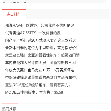
点击排行
都说RAV4可以越野，起初我也不信但是评
试驾奥迪A7 55TFSI 一次优雅的反
国产车价格超过20万就没人要？这三款看过
全新本田雅阁定位为中型轿车，官方指导价1
就是这么强！比亚迪最强性能车：超级四门轿
车内搭载超大尺寸曲面屏，全新特斯拉Mod
年底大优惠！宝马奥迪15万，5万买斯柯达
中保研碰撞测试最靠谱的两款自主品牌车型，
宝骏RC-6定位B级轿跑车，是真有实力，
MODEL3中国版本，官方售价35.58
热门推荐