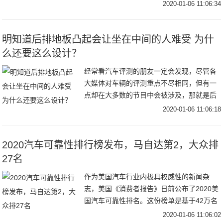
品，这不叫自持自主，这叫做贱血汗钱。在
2020-01-06 11:06:34
知乎上我回答了一个网友的提问，支持自
主，需要自主品
明知道后排地板凸起会让坐在中间的人难受 为什
么还要这么设计？
经常看汽车评测的朋友一定会发现，尽管各
大媒体对车辆的评测重点不尽相同，但有一
点却在大多数的节目中会被涉及，那就是后
排地板的隆起高度。虽然很少有人拿尺子去
2020-01-06 11:06:18
量这个隆起高度的尺寸，但放个手机、配上
一双过气的
2020汽车可靠性排行榜发布，马自达第2，大众排
27名
作为美国汽车行业内极具权威性的新闻杂
志，美国《消费者报告》日前公布了2020美
国汽车可靠性排名。这份榜单是基于42万名
消费者的调研所得出的结果，几乎涵盖了美
2020-01-06 11:06:02