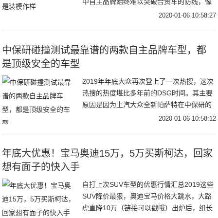
中自主品牌始终难以突破合资车的防线，像
吉利、奇瑞、长安等品牌虽然在轿车领域做
2020-01-06 10:58:27
的还不错，但仅仅是停留在A级车的市场
中，国内
中保研碰撞测试最靠谱的两款自主品牌车型，都
是顶级安全的车型
2019年年底大众再次登上了一次热搜，这次
热搜的热度堪比多年前的DSG时间。其主要
原因是因为上汽大众全新帕萨特在中保研的
25%正片偏执碰撞测试当中刷新了中保研历
2020-01-06 10:58:12
史的最低成绩，这也让中保研大火了一把。
中
年底大优惠！宝马奥迪15万，5万买斯柯达，回家
想有面子的快入手
自打上次SUV车型的优惠行情汇总2019这些
SUV降价最狠，奥迪宝马价格大跳水，大路
虎直降10万（链接可以戳哦）出炉后，组长