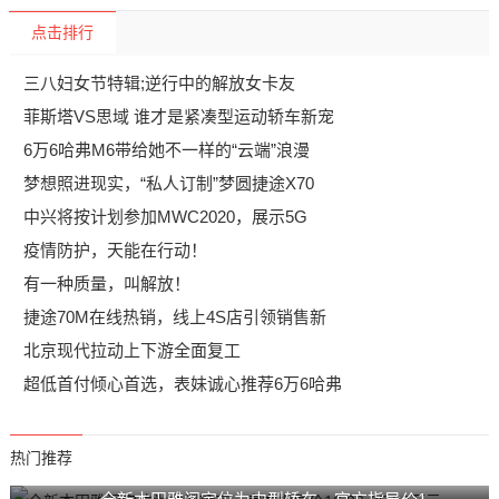
点击排行
三八妇女节特辑;逆行中的解放女卡友
菲斯塔VS思域 谁才是紧凑型运动轿车新宠
6万6哈弗M6带给她不一样的“云端”浪漫
梦想照进现实，“私人订制”梦圆捷途X70
中兴将按计划参加MWC2020，展示5G
疫情防护，天能在行动！
有一种质量，叫解放！
捷途70M在线热销，线上4S店引领销售新
北京现代拉动上下游全面复工
超低首付倾心首选，表妹诚心推荐6万6哈弗
热门推荐