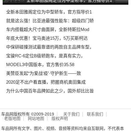
全新本田雅阁定位为中型轿车，官方指导价1
全新本田雅阁定位为中型轿车，官方指导价1
就是这么强！比亚迪最强性能车：超级四门轿
车内搭载超大尺寸曲面屏，全新特斯拉Mod
年底大优惠！宝马奥迪15万，5万买斯柯达
中保研碰撞测试最靠谱的两款自主品牌车型，
宝骏RC-6定位B级轿跑车，是真有实力，
MODEL3中国版本，官方售价35.58
美赞臣发起“为爱战‘疫’·守护新生——致
2020足不出户看直播，把握商机奥田集成
为什么中国百年品牌如此之少，国外却比比皆
车品网版权所有 ©2009-2019
关于我们
联系我们
老版地图
网站地图
版权声明
车品网所有文字、图片、视频、音频等资料均来自互联网，不代表本