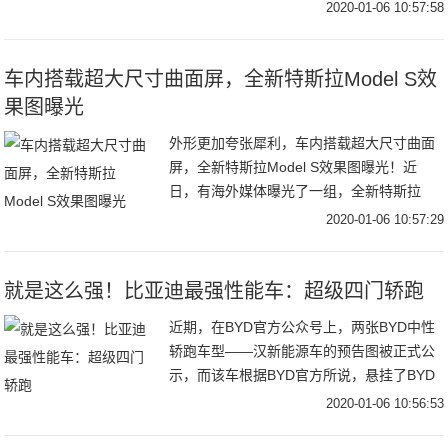
在后台又收到了大量的留言，这回倒是没有
2020-01-06 10:57:58
批判组长，而是大家提议想看看其它类别的
车内搭载超大尺寸曲面屏，全新特斯拉Model S效
果图曝光
外形更加夸张犀利，车内搭载超大尺寸曲面
屏，全新特斯拉Model S效果图曝光！近
日，有海外媒体曝光了一组，全新特斯拉
Model S效果图，新车采用最新设计风格，
2020-01-06 10:57:29
整体造型非常的夸张犀利。内饰新样式的设
计
就是这么强！比亚迪最强性能车：超级四门轿跑
近期，在BYD官方公众号上，两张BYD中性
轿跑车型——汉新能源车的预告图被正式公
示，而该车根据BYD官方所说，悬挂了BYD
品牌的最新LOGO，而且未来只提供电动版
2020-01-06 10:56:53
本和插电混动版本，新车将在今年第二季度