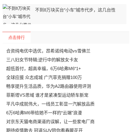
不到8万块买台“小车”城市代步，这几台性
点击排行
合资纯电优中选优，昂希诺纯电动vs雪佛兰
三八妇女节特辑;逆行中的解放女卡友
超低首付，超高幸福，6万6哈弗M6“1+
全球应援 众志成城 广汽菲克捐赠100万
畅享提升生活品质，华为A2路由器使用评测
菲斯塔VS思域 谁才是紧凑型运动轿车新宠
平凡中成就伟大，一线员工彰显一汽解放品质
6万6哈弗M6带给她不一样的“云端”浪漫
对京东天猫电商渠道的误解，让一些家电厂商
期待疫情散去 冠道SUV陪你看春暖花开