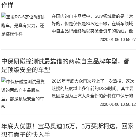
作样
在国内的自主品牌中，SUV领域做的是非常
好的，但是仅仅是SUV还不够，在轿车领域
中自主品牌始终难以突破合资车的防线，像
吉利、奇瑞、长安等品牌虽然在轿车领域做
2020-01-06 10:58:27
的还不错，但仅仅是停留在A级车的市场
中，国内
中保研碰撞测试最靠谱的两款自主品牌车型，都
是顶级安全的车型
2019年年底大众再次登上了一次热搜，这次
热搜的热度堪比多年前的DSG时间。其主要
原因是因为上汽大众全新帕萨特在中保研的
25%正片偏执碰撞测试当中刷新了中保研历
2020-01-06 10:58:12
史的最低成绩，这也让中保研大火了一把。
中
年底大优惠！宝马奥迪15万，5万买斯柯达，回家
想有面子的快入手