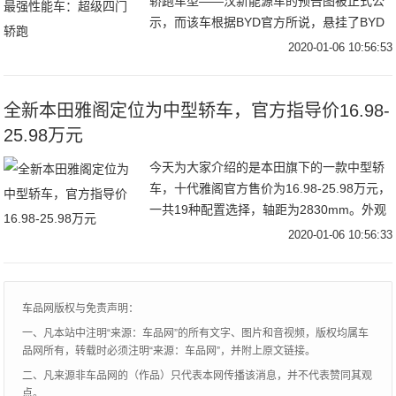
轿跑车型——汉新能源车的预告图被正式公
示，而该车根据BYD官方所说，悬挂了BYD
品牌的最新LOGO，而且未来只提供电动版
2020-01-06 10:56:53
本和插电混动版本，新车将在今年第二季度
全新本田雅阁定位为中型轿车，官方指导价16.98-
25.98万元
今天为大家介绍的是本田旗下的一款中型轿
车，十代雅阁官方售价为16.98-25.98万元，
一共19种配置选择，轴距为2830mm。外观
方面，十代雅阁的设计延续了家族式理念，
2020-01-06 10:56:33
前脸采用飞翼式前脸造型，贯穿式
车品网版权与免责声明：
一、凡本站中注明“来源：车品网”的所有文字、图片和音视频，版权均属车
品网所有，转载时必须注明“来源：车品网”，并附上原文链接。
二、凡来源非车品网的（作品）只代表本网传播该消息，并不代表赞同其观
点。