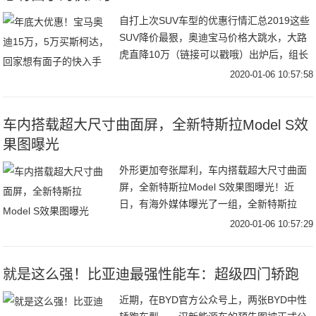
自打上次SUV车型的优惠行情汇总2019这些
SUV降价最狠，奥迪宝马价格大跳水，大路
虎直降10万（链接可以戳哦）出炉后，组长
在后台又收到了大量的留言，这回倒是没有
2020-01-06 10:57:58
批判组长，而是大家提议想看看其它类别的
车内搭载超大尺寸曲面屏，全新特斯拉Model S效
果图曝光
外形更加夸张犀利，车内搭载超大尺寸曲面
屏，全新特斯拉Model S效果图曝光！近
日，有海外媒体曝光了一组，全新特斯拉
Model S效果图，新车采用最新设计风格，
2020-01-06 10:57:29
整体造型非常的夸张犀利。内饰新样式的设
计
就是这么强！比亚迪最强性能车：超级四门轿跑
近期，在BYD官方公众号上，两张BYD中性