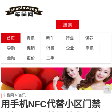
首页
资讯
新车
行业
保养
导购
促销
消费
企业
商讯
金融
报价
二手
广告
车品网
>
资讯
用手机NFC代替小区门禁