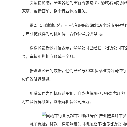
受疫情影响，全国各地的出行需求减少，影响着司机师
家庭。疫情面前，整个行业休戚相关。
继2月1日滴滴出行与小桔车服倡议湖北16个城市车辆
手产业链伙伴为司机师傅、合作伙伴提供帮助。
滴滴的最新公开信表示，滴滴公司已经联手租赁公司在全
金，车辆租期相应顺延一个月。
据滴滴公布的数据，他们已经与3000多家租赁公司进
应倡议陆续跟进。
租赁公司为司机顺延车租，自身也将承担更多经营压力
将车险同样顺延，以缓解租赁公司压力。
除了保险，贷款同样影响着为司机顺延车租的租赁公司