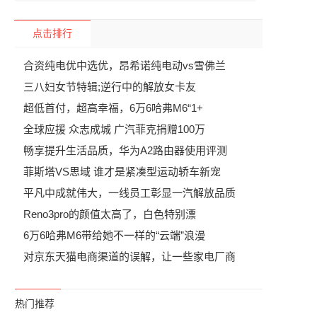
点击排行
合资纯电优中选优，昂希诺纯电动vs雪佛兰
三八妇女节特辑;逆行中的解放女卡友
超低首付，超高幸福，6万6哈弗M6“1+
全球应援 众志成城 广汽菲克捐赠100万
畅享提升生活品质，华为A2路由器使用评测
菲斯塔VS思域 谁才是紧凑型运动轿车新宠
平凡中成就伟大，一线员工彰显一汽解放品质
Reno3pro的颜值太高了，白色特别漂
6万6哈弗M6带给她不一样的“云端”浪漫
对京东天猫电商渠道的误解，让一些家电厂商
热门推荐