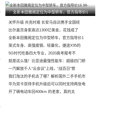
全新本田雅阁定位为中型轿车，官方指导价1
关怀升级 共克时艰 长安马自达携手全国经
比尔盖茨身家高达1300亿美金，花钱成了
全新本田雅阁定位为中型轿车，官方指导价1
笼式车身、高强度钢、轻量化，捷途X95的
5G时代吃香四大专业，2020高考报考不
3
就是这么强！比亚迪最强性能车：超级四门轿
一汽解放千人“云会议”上线，“战百日”营
我们淘汰的手机去了哪？解析国外二手手机市
华为双卡双待手机升级后可以同时支持两张电
开了辆电动车回400km 的老家，真的太
3