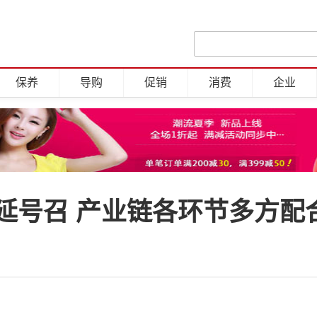
保养
导购
促销
消费
企业
延号召 产业链各环节多方配