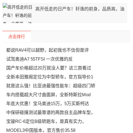
高开低走的日产车！轩逸的前身，品质高，油
点击排行
都说RAV4可以越野，起初我也不信但是评
试驾奥迪A7 55TFSI 一次优雅的反
国产车价格超过20万就没人要？这三款看过
全新本田雅阁定位为中型轿车，官方指导价1
就是这么强！比亚迪最强性能车：超级四门轿
车内搭载超大尺寸曲面屏，全新特斯拉Mod
年底大优惠！宝马奥迪15万，5万买斯柯达
中保研碰撞测试最靠谱的两款自主品牌车型，
宝骏RC-6定位B级轿跑车，是真有实力，
MODEL3中国版本，官方售价35.58