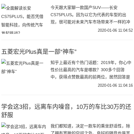
今天跟大家聊一款国产SUV——长安
CS75PLUS。因为以它为代表的车型的出
现，很可能对未来汽车市场带来不一样的冲
击。我们把话题留到最后，先来看看这款车
2020-01-06 11:04:52
的自身条件如何。长安CS75PLUS外观No.1
五菱宏光Plus真是一部“神车”
知乎上最近有个热门话题：2019年，你心中
性价比最高的汽车是哪款？300多个回答
中，获得点赞数最高的前两位，居然回答是
同一个品牌：五菱。一位说的是五菱宏光
2020-01-06 11:04:16
S，另一位说的是五菱之光。五菱这个品牌
在过去相
学会这3招，远离车内噪音，10万的车比30万的还
舒服
我们都知道，决定一款车的乘坐舒适性，除
了拥有宽敞的空间之外，良好的隔音也是其