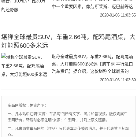
中一个重要因素，像劳斯莱斯、迈巴赫等这
些豪华车型就是业内的代表。当然并不是所
2020-01-06 11:03:55
有人都有能力买得起这些豪车，而为了降低
车内的噪音
堪称全球最贵SUV，车重2.66吨，配鸡尾酒桌，大
灯能照600多米远
堪称全球最贵SUV，车重2.66吨，配鸡尾酒
桌，大灯能照600多米远【购车网 平行进口
汽车资讯】据介绍，这款堪称全球最贵的
SUV，也是技术最先进、唯一特制的超级奢
2020-01-06 11:03:39
华SUV，按下“全地形”按钮，驾驶者便
车品网版权与免责声明：
一、凡本站中注明“来源：车品网”的所有文字、图片和音视频，版权均属车
品网所有，转载时必须注明“来源：车品网”，并附上原文链接。
二、凡来源非车品网的（作品）只代表本网传播该消息，并不代表赞同其观
点。