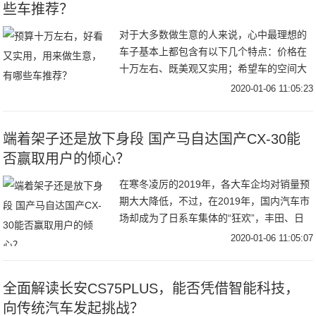
些车推荐？
对于大多数做生意的人来说，心中最理想的
车子基本上都包含有以下几个特点：价格在
十万左右、既美观又实用；希望车的空间大
一点，可以装货；经济条件不宽裕，需要车
2020-01-06 11:05:23
很省油的。针对以上的一些特点，有什么好
车可以推荐
端着架子还是放下身段 国产马自达国产CX-30能
否赢取用户的倾心？
在寒冬凌厉的2019年，各大车企均对销量预
期大大降低，不过，在2019年，国内汽车市
场却成为了日系车集体的“狂欢”，丰田、日
产、本田等品牌销量节节攀升，在纷纷下滑
2020-01-06 11:05:07
的产品销量中，这种反差极为让人眼红，但
全面解读长安CS75PLUS，能否凭借智能科技，
向传统汽车发起挑战？