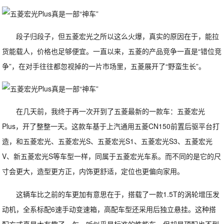
段子归段子，但五菱宏光之所以这么火爆，真实的原因在于，能拉
货能载人，价格也足够便宜。一直以来，五菱的产品竞争一直是“错位竞
争”，在对手往往都忽视掉的一片市场里，五菱展开了“野蛮生长”。
在几天前，我终于再一次开到了五菱最新的一款车：五菱宏光
Plus，开了整整一天。这款车基于上汽通用五菱CN150前置后驱平台打
造，和五菱宏光、五菱宏光S、五菱宏光S1、五菱宏光S3、五菱宏光
V、新五菱宏光S等车型一样，同属于五菱宏光车系。而不同的是它的尺
寸会更大，造型更方正，内饰更舒适，定位也更偏向家用。
这辆车比之前的车更加有意思在于，搭载了一款1.5T的涡轮增压发
动机，全系标配6速手动变速箱，高配车型还采用后独立悬挂。这种搭