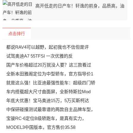
高开低走的日产车！轩逸的前身，品质高，油
点击排行
都说RAV4可以越野，起初我也不信但是评
试驾奥迪A7 55TFSI 一次优雅的反
国产车价格超过20万就没人要？这三款看过
全新本田雅阁定位为中型轿车，官方指导价1
就是这么强！比亚迪最强性能车：超级四门轿
车内搭载超大尺寸曲面屏，全新特斯拉Mod
年底大优惠！宝马奥迪15万，5万买斯柯达
中保研碰撞测试最靠谱的两款自主品牌车型，
宝骏RC-6定位B级轿跑车，是真有实力，
MODEL3中国版本，官方售价35.58