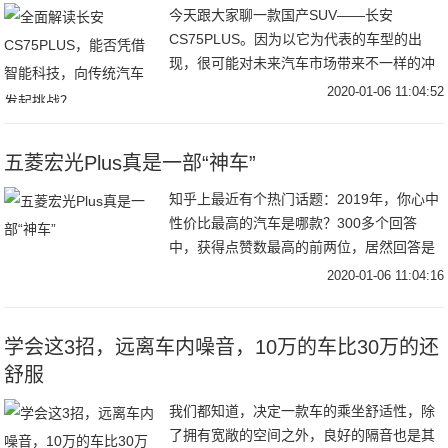
今天跟大家聊一款国产SUV——长安
CS75PLUS。因为以它为代表的车型的出
现，很可能对未来汽车市场带来不一样的冲
击。我们把话题留到最后，先来看看这款车
2020-01-06 11:04:52
的自身条件如何。长安CS75PLUS外观No.1
五菱宏光Plus真是一部“神车”
知乎上最近有个热门话题：2019年，你心中
性价比最高的汽车是哪款？300多个回答
中，获得点赞数最高的前两位，居然回答是
同一个品牌：五菱。一位说的是五菱宏光
2020-01-06 11:04:16
S，另一位说的是五菱之光。五菱这个品牌
在过去相
学会这3招，远离车内噪音，10万的车比30万的还
舒服
我们都知道，决定一款车的乘坐舒适性，除
了拥有宽敞的空间之外，良好的隔音也是其