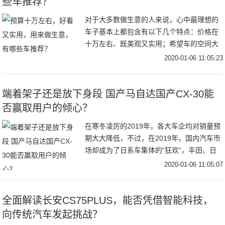
些车推荐？
对于大多数做生意的人来说，心中最理想的
车子基本上都包含有以下几个特点：价格在
十万左右、既美观又实用；希望车的空间大
一点，可以装货；经济条件不宽裕，需要车
2020-01-06 11:05:23
很省油的。针对以上的一些特点，有什么好
车可以推荐
端着架子还是放下身段 国产马自达国产CX-30能
否赢取用户的倾心？
在寒冬凌厉的2019年，各大车企均对销量预
期大大降低，不过，在2019年，国内汽车市
场却成为了日系车集体的“狂欢”，丰田、日
产、本田等品牌销量节节攀升，在纷纷下滑
2020-01-06 11:05:07
的产品销量中，这种反差极为让人眼红，但
全面解读长安CS75PLUS，能否凭借智能科技，
向传统汽车发起挑战？