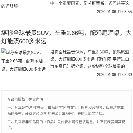
中一个重要因素，像劳斯莱斯、迈巴赫等这
些豪华车型就是业内的代表。当然并不是所
2020-01-06 11:03:55
有人都有能力买得起这些豪车，而为了降低
车内的噪音
堪称全球最贵SUV，车重2.66吨，配鸡尾酒桌，大
灯能照600多米远
堪称全球最贵SUV，车重2.66吨，配鸡尾酒
桌，大灯能照600多米远【购车网 平行进口
汽车资讯】据介绍，这款堪称全球最贵的
SUV，也是技术最先进、唯一特制的超级奢
2020-01-06 11:03:39
华SUV，按下“全地形”按钮，驾驶者便
车品网版权与免责声明：
一、凡本站中注明“来源：车品网”的所有文字、图片和音视频，版权均属车
品网所有，转载时必须注明“来源：车品网”，并附上原文链接。
二、凡来源非车品网的（作品）只代表本网传播该消息，并不代表赞同其观
点。