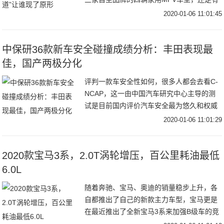
一些有意思的地方。尽管大家能够一眼看穿
2020-01-06 11:01:45
这次试驾的是哪三个品牌，但我还是以B
家、C家代
中保研36款新车安全碰撞成绩分析：丰田表现最
佳，国产两极分化
评判一款车安全性如何，很多人都会去看C-
NCAP，这一由中国汽车研究中心主导的测
试是目前国内评价汽车安全最为悠久和权威
的评测。不过，虽然C-NCAP历史悠久，但
2020-01-06 11:01:29
由于测试标准和内容的原因，大多参与测试
的
2020款宝马3系，2.0T涡轮增压，百公里耗油最低
6.0L
随着奔驰、宝马、奥迪的销量稳步上升，各
自都推出了自己的新款主力车型，宝马更是
在最近推出了全新宝马3系来加强B级车的竞
争。由于是新增车型，所以新车在外观上与