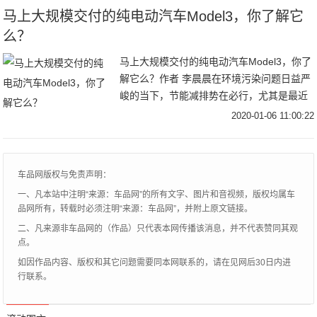
马上大规模交付的纯电动汽车Model3，你了解它
么？
马上大规模交付的纯电动汽车Model3，你了
解它么？作者 李晨晨在环境污染问题日益严
峻的当下，节能减排势在必行，尤其是最近
这几年，在国家的推动下我们可以看到新能
2020-01-06 11:00:22
源汽车的飞速发展和推广，一个个的汽车充
电
车品网版权与免责声明：
一、凡本站中注明“来源：车品网”的所有文字、图片和音视频，版权均属车
品网所有，转载时必须注明“来源：车品网”，并附上原文链接。
二、凡来源非车品网的（作品）只代表本网传播该消息，并不代表赞同其观
点。
如因作品内容、版权和其它问题需要同本网联系的，请在见网后30日内进
行联系。