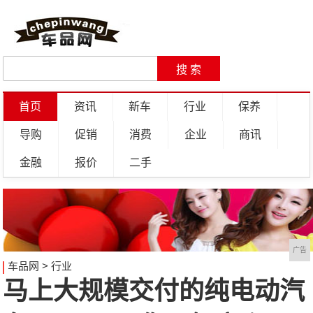
首页
资讯
新车
行业
保养
导购
促销
消费
企业
商讯
金融
报价
二手
广告
车品网
>
行业
马上大规模交付的纯电动汽