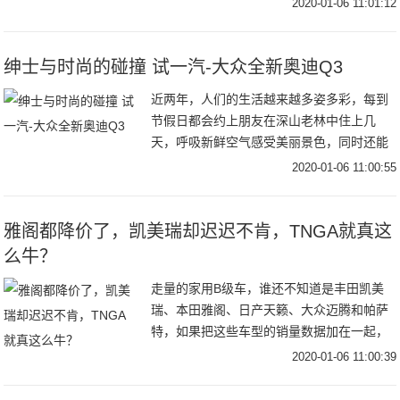
2020-01-06 11:01:12
此前的325车型保持一致，双肾进气格栅依
旧是宝
绅士与时尚的碰撞 试一汽-大众全新奥迪Q3
近两年，人们的生活越来越多姿多彩，每到
节假日都会约上朋友在深山老林中住上几
天，呼吸新鲜空气感受美丽景色，同时还能
住上古典与时尚相结合的房屋建筑，说到双
2020-01-06 11:00:55
重特色的房屋，让我想起了今天试驾的全新
奥迪Q3，看
雅阁都降价了，凯美瑞却迟迟不肯，TNGA就真这
么牛？
走量的家用B级车，谁还不知道是丰田凯美
瑞、本田雅阁、日产天籁、大众迈腾和帕萨
特，如果把这些车型的销量数据加在一起，
相当于MPV单一销量前十车型的一个完整自
2020-01-06 11:00:39
然月的总和，也许还能超过这个总和数字，
有点意思