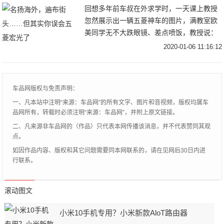
回想多年前车叔在外求学时，一天课上教授
忽然展示出一辆五菱神车的图片，满教室欧
美同学无不大跌眼镜、差点喷饭，教授说：
“这同样是一款意义非凡的车型，”他转过来
2020-01-06 11:16:12
问我，“Di，你能说说吗？”毫无疑问，教授
展示
车品网版权与免责声明：
一、凡本站中注明“来源：车品网”的所有文字、图片和音视频，版权均属车
品网所有，转载时必须注明“来源：车品网”，并附上原文链接。
二、凡来源非车品网的（作品）只代表本网传播该消息，并不代表赞同其观
点。
如因作品内容、版权和其它问题需要同本网联系的，请在见网后30日内进
行联系。
滚动图文
小米10手机专用？小米新款AloT路由器