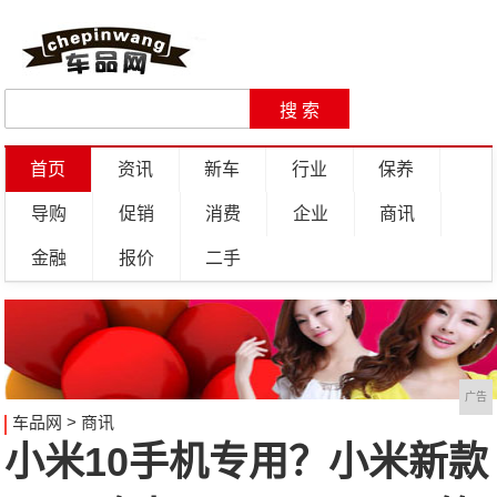
首页
资讯
新车
行业
保养
导购
促销
消费
企业
商讯
金融
报价
二手
广告
车品网
>
商讯
小米10手机专用？小米新款