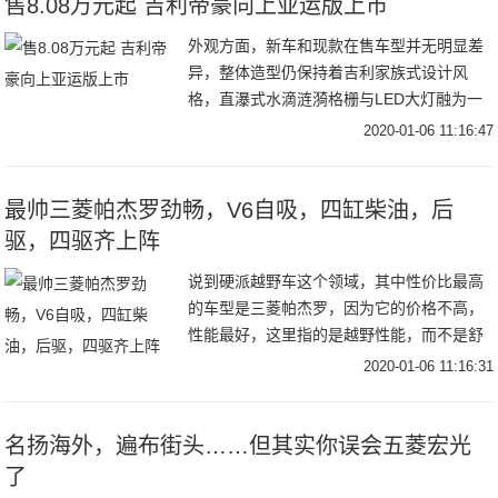
售8.08万元起 吉利帝豪向上亚运版上市
外观方面，新车和现款在售车型并无明显差
异，整体造型仍保持着吉利家族式设计风
格，直瀑式水滴涟漪格栅与LED大灯融为一
体，剑鱼式的镀铬亮条横贯下格栅，整体造
2020-01-06 11:16:47
型富有立体感和时尚气息。内饰方面，新车
的整体内饰
最帅三菱帕杰罗劲畅，V6自吸，四缸柴油，后
驱，四驱齐上阵
说到硬派越野车这个领域，其中性价比最高
的车型是三菱帕杰罗，因为它的价格不高，
性能最好，这里指的是越野性能，而不是舒
适性，论舒适性日产途乐最棒，性能比较综
2020-01-06 11:16:31
合的是丰田普拉多，论越野能力和价格，30
万左右的
名扬海外，遍布街头……但其实你误会五菱宏光
了