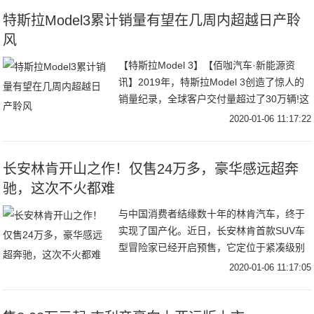
值，大众的
特斯拉Model3累计销量有望在几周内超越日产聆
风
【特斯拉Model 3】【佰咖汽车·新能源资
讯】2019年，特斯拉Model 3创造了惊人的
销量纪录，全球客户交付量超过了30万辆!这
绝对是第一个达到如此高销量水平的特斯拉
2020-01-06 11:17:22
车型。【特斯拉Model 3
长安林肯开山之作！仅售24万多，豪华感远超奔
驰，这次不火都难
与中国消费者结缘数十年的林肯汽车，终于
实现了国产化。近日，长安林肯首款SUV车
型冒险家已经开启预售，它定位于紧凑级别
SUV车型，竞争对手锁定在宝马X1等车型。
2020-01-06 11:17:05
当然，作为非一线豪华品牌，冒险家的价格
相比