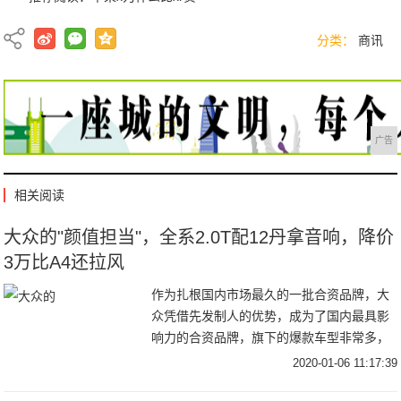
分类：
商讯
广告
相关阅读
大众的"颜值担当"，全系2.0T配12丹拿音响，降价
3万比A4还拉风
作为扎根国内市场最久的一批合资品牌，大
众凭借先发制人的优势，成为了国内最具影
响力的合资品牌，旗下的爆款车型非常多，
大街小巷都能看到大众汽车疾驰的身影。然
2020-01-06 11:17:39
而车无完车，大众也有它的短板，那就是颜