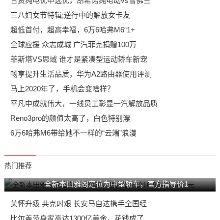
合资纯电优中选优，昂希诺纯电动vs雪佛兰
三八妇女节特辑;逆行中的解放女卡友
超低首付，超高幸福，6万6哈弗M6“1+
全球应援 众志成城 广汽菲克捐赠100万
菲斯塔VS思域 谁才是紧凑型运动轿车新宠
畅享提升生活品质，华为A2路由器使用评测
马上2020年了，手机会变啥样？
平凡中成就伟大，一线员工彰显一汽解放品质
Reno3pro的颜值太高了，白色特别漂
6万6哈弗M6带给她不一样的“云端”浪漫
热门推荐
全新本田雅阁定位为中型轿车，官方指导价1
关怀升级 共克时艰 长安马自达携手全国经
比尔盖茨身家高达1300亿美金，花钱成了