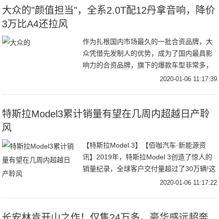
大众的"颜值担当"，全系2.0T配12丹拿音响，降价
3万比A4还拉风
作为扎根国内市场最久的一批合资品牌，大
众凭借先发制人的优势，成为了国内最具影
响力的合资品牌，旗下的爆款车型非常多，
大街小巷都能看到大众汽车疾驰的身影。然
2020-01-06 11:17:39
而车无完车，大众也有它的短板，那就是颜
值，大众的
特斯拉Model3累计销量有望在几周内超越日产聆
风
【特斯拉Model 3】【佰咖汽车·新能源资
讯】2019年，特斯拉Model 3创造了惊人的
销量纪录，全球客户交付量超过了30万辆!这
绝对是第一个达到如此高销量水平的特斯拉
2020-01-06 11:17:22
车型。【特斯拉Model 3
长安林肯开山之作！仅售24万多，豪华感远超奔