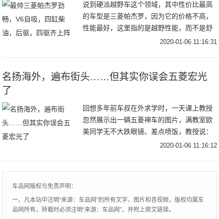
说到硬派越野车这个领域，其中性价比最高
的车型是三菱帕杰罗，因为它的价格不高，
性能最好，这里指的是越野性能，而不是舒
适性，论舒适性日产途乐最棒，性能比较综
2020-01-06 11:16:31
合的是丰田普拉多，论越野能力和价格，30
万左右的
名扬海外，遍布街头……但其实你误会五菱宏光
了
回想多年前车叔在外求学时，一天课上教授
忽然展示出一辆五菱神车的图片，满教室欧
美同学无不大跌眼镜、差点喷饭，教授说：
“这同样是一款意义非凡的车型，”他转过来
2020-01-06 11:16:12
问我，“Di，你能说说吗？”毫无疑问，教授
展示
车品网版权与免责声明：
一、凡本站中注明“来源：车品网”的所有文字、图片和音视频，版权均属车
品网所有，转载时必须注明“来源：车品网”，并附上原文链接。