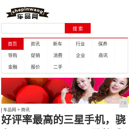
首页
资讯
新车
行业
保养
导购
促销
消费
企业
商讯
金融
报价
二手
广告
车品网
>
商讯
好评率最高的三星手机，骁