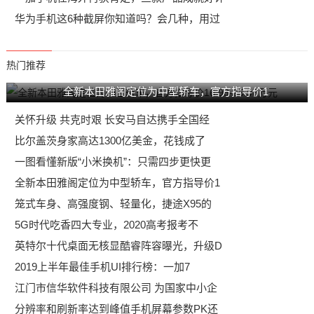
华为手机这6种截屏你知道吗？会几种，用过
热门推荐
全新本田雅阁定位为中型轿车，官方指导价1
关怀升级 共克时艰 长安马自达携手全国经
比尔盖茨身家高达1300亿美金，花钱成了
一图看懂新版“小米换机”：只需四步更快更
全新本田雅阁定位为中型轿车，官方指导价1
笼式车身、高强度钢、轻量化，捷途X95的
5G时代吃香四大专业，2020高考报考不
英特尔十代桌面无核显酷睿阵容曝光，升级D
2019上半年最佳手机UI排行榜：一加7
江门市信华软件科技有限公司 为国家中小企
分辨率和刷新率达到峰值手机屏幕参数PK还