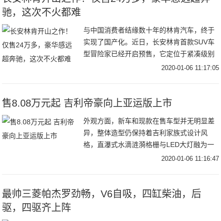
驰，这次不火都难
与中国消费者结缘数十年的林肯汽车，终于
实现了国产化。近日，长安林肯首款SUV车
型冒险家已经开启预售，它定位于紧凑级别
SUV车型，竞争对手锁定在宝马X1等车型。
2020-01-06 11:17:05
当然，作为非一线豪华品牌，冒险家的价格
相比
售8.08万元起 吉利帝豪向上亚运版上市
外观方面，新车和现款在售车型并无明显差
异，整体造型仍保持着吉利家族式设计风
格，直瀑式水滴涟漪格栅与LED大灯融为一
体，剑鱼式的镀铬亮条横贯下格栅，整体造
2020-01-06 11:16:47
型富有立体感和时尚气息。内饰方面，新车
的整体内饰
最帅三菱帕杰罗劲畅，V6自吸，四缸柴油，后
驱，四驱齐上阵