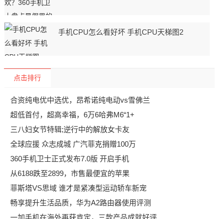
手机CPU怎么看好坏 手机CPU天梯图2
点击排行
合资纯电优中选优，昂希诺纯电动vs雪佛兰
超低首付，超高幸福，6万6哈弗M6“1+
三八妇女节特辑;逆行中的解放女卡友
全球应援 众志成城 广汽菲克捐赠100万
360手机卫士正式发布7.0版 开启手机
从6188跌至2899，市售最便宜的苹果
菲斯塔VS思域 谁才是紧凑型运动轿车新宠
畅享提升生活品质，华为A2路由器使用评测
一加手机在海外再获肯定，三款产品成就好评