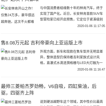
与中国消费者结缘数十年的林肯汽车，终于
实现了国产化。近日，长安林肯首款SUV车
型冒险家已经开启预售，它定位于紧凑级别
SUV车型，竞争对手锁定在宝马X1等车型。
2020-01-06 11:17:05
当然，作为非一线豪华品牌，冒险家的价格
相比
售8.08万元起 吉利帝豪向上亚运版上市
外观方面，新车和现款在售车型并无明显差
异，整体造型仍保持着吉利家族式设计风
格，直瀑式水滴涟漪格栅与LED大灯融为一
体，剑鱼式的镀铬亮条横贯下格栅，整体造
2020-01-06 11:16:47
型富有立体感和时尚气息。内饰方面，新车
的整体内饰
最帅三菱帕杰罗劲畅，V6自吸，四缸柴油，后
驱，四驱齐上阵
说到硬派越野车这个领域，其中性价比最高