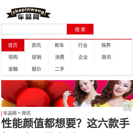
首页
资讯
新车
行业
保养
导购
促销
消费
企业
商讯
金融
报价
二手
广告
车品网
>
商讯
性能颜值都想要？这六款手