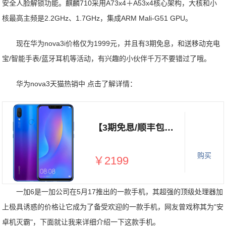
安全人脸解锁功能。麒麟710采用A73x4＋A53x4核心架构，大核和小
核最高主频是2.2GHz、1.7GHz，集成ARM Mali-G51 GPU。
现在华为nova3i价格仅为1999元，并且有3期免息，和送移动充电
宝/智能手表/蓝牙耳机等活动，有兴趣的小伙伴千万不要错过了哦。
华为nova3天猫热销中 点击了解详情：
【3期免息/顺丰包邮】Huawei 华为nova3i全网通全面屏官方旗舰店正品手机nova3i大内存时尚手机
购买
￥2199
一加6是一加公司在5月17推出的一款手机，其超强的顶级处理器加
上极具诱惑的价格让它成为了备受欢迎的一款手机，网友曾戏称其为"安
卓机灭霸"，下面就让我来详细介绍一下这款手机。