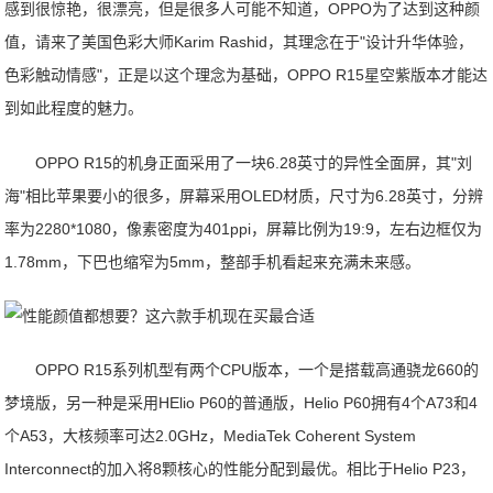
感到很惊艳，很漂亮，但是很多人可能不知道，OPPO为了达到这种颜
值，请来了美国色彩大师Karim Rashid，其理念在于"设计升华体验，
色彩触动情感"，正是以这个理念为基础，OPPO R15星空紫版本才能达
到如此程度的魅力。
OPPO R15的机身正面采用了一块6.28英寸的异性全面屏，其"刘
海"相比苹果要小的很多，屏幕采用OLED材质，尺寸为6.28英寸，分辨
率为2280*1080，像素密度为401ppi，屏幕比例为19:9，左右边框仅为
1.78mm，下巴也缩窄为5mm，整部手机看起来充满未来感。
OPPO R15系列机型有两个CPU版本，一个是搭载高通骁龙660的
梦境版，另一种是采用HElio P60的普通版，Helio P60拥有4个A73和4
个A53，大核频率可达2.0GHz，MediaTek Coherent System
Interconnect的加入将8颗核心的性能分配到最优。相比于Helio P23，