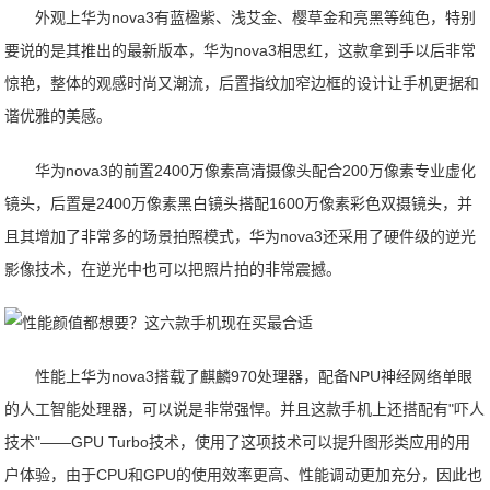
外观上华为nova3有蓝楹紫、浅艾金、樱草金和亮黑等纯色，特别
要说的是其推出的最新版本，华为nova3相思红，这款拿到手以后非常
惊艳，整体的观感时尚又潮流，后置指纹加窄边框的设计让手机更据和
谐优雅的美感。
华为nova3的前置2400万像素高清摄像头配合200万像素专业虚化
镜头，后置是2400万像素黑白镜头搭配1600万像素彩色双摄镜头，并
且其增加了非常多的场景拍照模式，华为nova3还采用了硬件级的逆光
影像技术，在逆光中也可以把照片拍的非常震撼。
性能上华为nova3搭载了麒麟970处理器，配备NPU神经网络单眼
的人工智能处理器，可以说是非常强悍。并且这款手机上还搭配有"吓人
技术"——GPU Turbo技术，使用了这项技术可以提升图形类应用的用
户体验，由于CPU和GPU的使用效率更高、性能调动更加充分，因此也