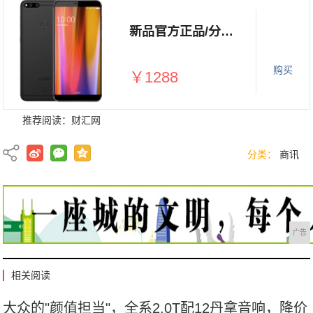
新品官方正品/分期付款】 360 N7全网通4G全面屏一体机游戏机学生手机360官方旗舰店官网全新n6 pro
购买
￥1288
推荐阅读：
财汇网
分类：
商讯
广告
相关阅读
大众的"颜值担当"，全系2.0T配12丹拿音响，降价