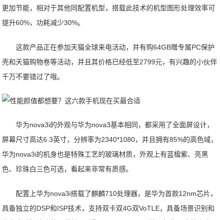
更加节能，相对于其他同配置机型，搭载此技术的机型图形处理效率可
提升60%，功耗减少30%。
这款产品正在参加天猫全球来电活动，并有购64GB赠专属PC保护
壳和天猫购物卷等活动，并且其价格已经低至2799元，有兴趣的小伙伴
千万不要错过了哦。
华为nova3i的外观与华为nova3基本相同，都采用了全面屏设计，
屏幕尺寸高达6.3英寸，分辨率为2340*1080，并且拥有85%的高色域，
华为nova3i的机身也是特殊工艺的玻璃材质，外观上有蓝楹紫、亮黑
色、珍珠白三色可选，看起来非常有质感。
配置上华为nova3i搭载了麒麟710处理器，是华为首款12nm芯片，
具备独立的DSP和ISP技术，支持双卡双4G双VoTLE，具备场景识别和