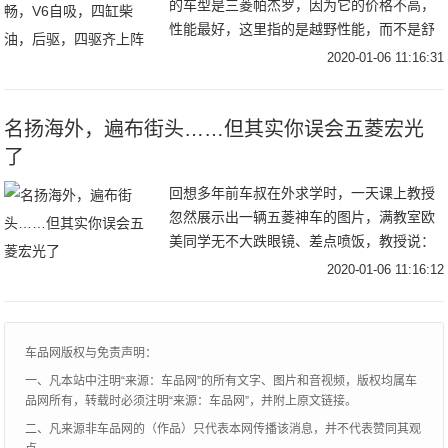
的车型是三菱帕杰罗，因为它的价格不高，
性能最好，这里指的是越野性能，而不是舒
适性，论舒适性日产途乐最棒，性能比较综
2020-01-06 11:16:31
合的是丰田普拉多，论越野能力和价格，30
万左右的
名扬海外，遍布街头……但其实你误会五菱宏光
了
回想多年前车叔在外求学时，一天课上教授
忽然展示出一辆五菱神车的图片，满教室欧
美同学无不大跌眼镜、差点喷饭，教授说：
“这同样是一款意义非凡的车型，”他转过来
2020-01-06 11:16:12
问我，“Di，你能说说吗？”毫无疑问，教授
展示
车品网版权与免责声明：
一、凡本站中注明“来源：车品网”的所有文字、图片和音视频，版权均属车
品网所有，转载时必须注明“来源：车品网”，并附上原文链接。
二、凡来源非车品网的（作品）只代表本网传播该消息，并不代表赞同其观