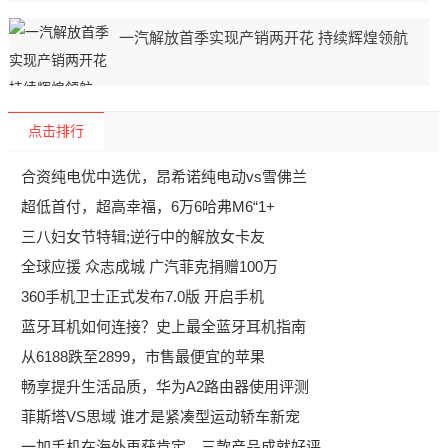
一汽解放首季实现产销两开花 持续辉煌领航
点击排行
合资纯电优中选优，昂希诺纯电动vs雪佛兰
超低首付，超高幸福，6万6哈弗M6“1+
三八妇女节特辑;逆行中的解放女卡友
全球应援 众志成城 广汽菲克捐赠100万
360手机卫士正式发布7.0版 开启手机
蓝牙耳机如何连接？史上最全蓝牙耳机指南
从6188跌至2899，市售最便宜的苹果
畅享提升生活品质，华为A2路由器使用评测
菲斯塔VS思域 谁才是紧凑型运动轿车新宠
一加手机在海外再获肯定，三款产品成就好评