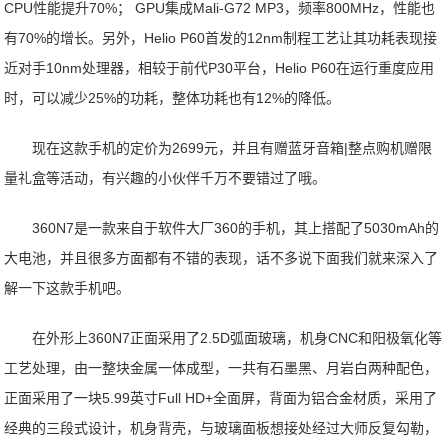
CPU性能提升70%； GPU集成Mali-G72 MP3，频率800MHz，性能也
有70%的增长。另外，Helio P60首发的12nm制程工艺让其功耗表现接
近对手10nm处理器，相较于前代P30平台，Helio P60在运行重度应用
时，可以减少25%的功耗，整体功耗也有12%的降低。
现在这款手机的定价为2699元，并且有赠蓝牙音箱|整点购机赠限
量礼盒等活动，有兴趣的小伙伴千万不要错过了哦。
360N7是一款来自于软件大厂360的手机，其上搭配了5030mAh的
大电池，并且很多方面都有不错的表现，话不多说下面我们就来深入了
解一下这款手机吧。
在外形上360N7正面采用了2.5D弧面玻璃，机身CNC和阳极氧化等
工艺处理，由一整块金属一体成型，一共有石墨黑、月岩白两种配色，
正面采用了一块5.99英寸Full HD+全面屏，背面为铝合金材质，采用了
经典的三段式设计，机身背壳，与玻璃面板想接处经过大师反复勾勒，