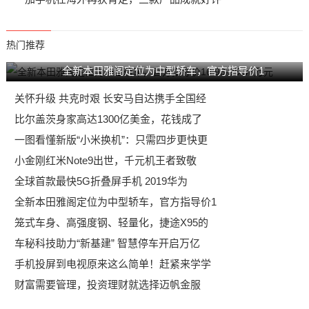
热门推荐
全新本田雅阁定位为中型轿车，官方指导价1
关怀升级 共克时艰 长安马自达携手全国经
比尔盖茨身家高达1300亿美金，花钱成了
一图看懂新版“小米换机”：只需四步更快更
小金刚红米Note9出世，千元机王者致敬
全球首款最快5G折叠屏手机 2019华为
全新本田雅阁定位为中型轿车，官方指导价1
笼式车身、高强度钢、轻量化，捷途X95的
车秘科技助力“新基建” 智慧停车开启万亿
手机投屏到电视原来这么简单！赶紧来学学
财富需要管理，投资理财就选择迈帆金服