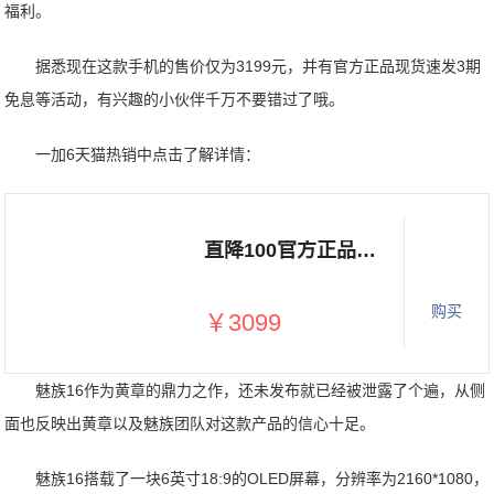
福利。
据悉现在这款手机的售价仅为3199元，并有官方正品现货速发3期
免息等活动，有兴趣的小伙伴千万不要错过了哦。
一加6天猫热销中点击了解详情：
直降100官方正品一加6 OnePlus/一加 A6000 一加6手机现货一加6t 一加六 一加5 1+6限量全网通全新旗舰店官网
购买
￥3099
魅族16作为黄章的鼎力之作，还未发布就已经被泄露了个遍，从侧
面也反映出黄章以及魅族团队对这款产品的信心十足。
魅族16搭载了一块6英寸18:9的OLED屏幕，分辨率为2160*1080，