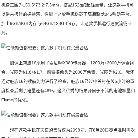
机身三围为150.5*73.2*7.3mm，搭配152g的超轻重量，让这款手机可
以带来极佳的握持感，性能上这款手机搭载了高通骁龙845移动平台，
加上6GB/8GB内存与64GB/128GB储存，让这款手机运行速度流畅非
凡。
摄像上魅族16采用了索尼IMX380传感器，1200万+2000万像素组
合，光圈为f/1.8+f/1.7。前置摄像头为2000万像素，光圈为f/2.0。我还
还对魅族16的续航能力进行了检查，魅族16经过中关村在线5小时的重
度检查后剩余电量还有48%。这么优秀的结果源自于不错的电池容量和
Flyme的优化。
现在这款手机在天猫的售价仅为2998元，在8月20日零点准时再次