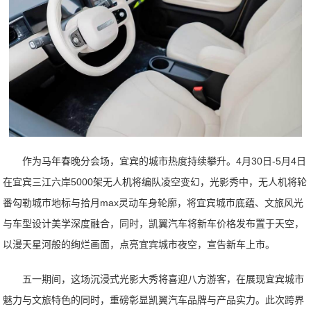
作为马年春晚分会场，宜宾的城市热度持续攀升。4月30日-5月4日
在宜宾三江六岸5000架无人机将编队凌空变幻，光影秀中，无人机将轮
番勾勒城市地标与拾月max灵动车身轮廓，将宜宾城市底蕴、文旅风光
与车型设计美学深度融合，同时，凯翼汽车将新车价格发布置于天空，
以漫天星河般的绚烂画面，点亮宜宾城市夜空，宣告新车上市。
五一期间，这场沉浸式光影大秀将喜迎八方游客，在展现宜宾城市
魅力与文旅特色的同时，重磅彰显凯翼汽车品牌与产品实力。此次跨界