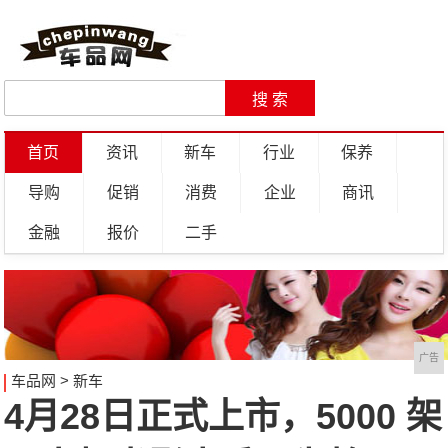
首页
资讯
新车
行业
保养
导购
促销
消费
企业
商讯
金融
报价
二手
广告
车品网
>
新车
4月28日正式上市，5000 架