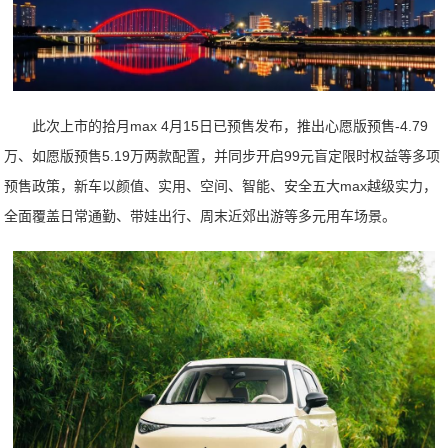
此次上市的拾月max 4月15日已预售发布，推出心愿版预售-4.79
万、如愿版预售5.19万两款配置，并同步开启99元盲定限时权益等多项
预售政策，新车以颜值、实用、空间、智能、安全五大max越级实力，
全面覆盖日常通勤、带娃出行、周末近郊出游等多元用车场景。