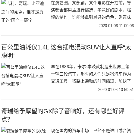
在演艺圈，某部剧，某个电影在开拍前，导
演都会都男主进行挑选，毕竟好的剧本，强
悍的制作，谁能够拿到最好的角色，则意味
着你有可能今年爆红成为“一哥”。在汽车市
2020-01-06 11:00:06
场，关于一哥的竞争从未停止，年底已至，
又到了盘
百公里油耗仅1.4L 这台插电混动SUV让人直呼“太
聪明”
早在1886年，卡尔·本茨就制造出世界上第
一辆三轮汽车，那时的人们只是将汽车作为
交通工具，将路上通勤的时间缩短，加快了
人类前进的步伐。之后的汽车性能被一点点
2020-01-06 10:59:51
提高，人们开始享受汽车带来的速度快感。
在近几
奇瑞给予厚望的GX除了音响好，还有哪些好评
点？
现在国内的汽车市场上已经不是进口或合资