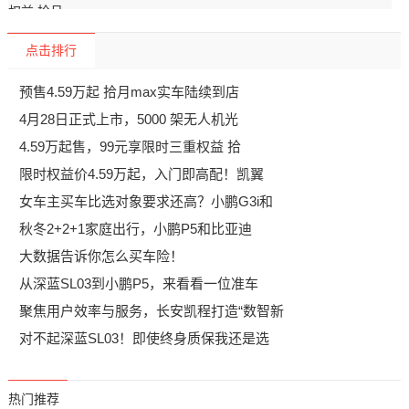
点击排行
预售4.59万起 拾月max实车陆续到店
4月28日正式上市，5000 架无人机光
4.59万起售，99元享限时三重权益 拾
限时权益价4.59万起，入门即高配！凯翼
女车主买车比选对象要求还高？小鹏G3i和
秋冬2+2+1家庭出行，小鹏P5和比亚迪
大数据告诉你怎么买车险！
从深蓝SL03到小鹏P5，来看看一位准车
聚焦用户效率与服务，长安凯程打造“数智新
对不起深蓝SL03！即使终身质保我还是选
热门推荐