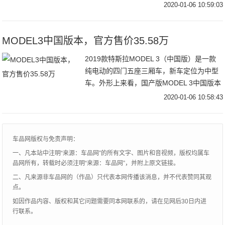
态呢？似乎还需要等待这两个月的销量来验
2020-01-06 10:59:03
证。帕萨特是大众的代表车型之一，此次中
保研的碰撞测
MODEL3中国版本，官方售价35.58万
2019款特斯拉MODEL 3（中国版）是一款
纯电动的四门五座三厢车，新车定位为中型
车。外形上来看，国产版MODEL 3中国版本
与海外版车型完全一致，并没有针对中国市
2020-01-06 10:58:43
场进行修改，前脸依旧保持着很强的家
车品网版权与免责声明：
一、凡本站中注明“来源：车品网”的所有文字、图片和音视频，版权均属车
品网所有，转载时必须注明“来源：车品网”，并附上原文链接。
二、凡来源非车品网的（作品）只代表本网传播该消息，并不代表赞同其观
点。
如因作品内容、版权和其它问题需要同本网联系的，请在见网后30日内进
行联系。