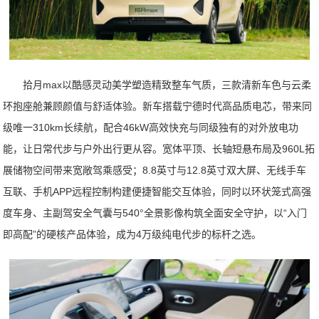
拾月max以酷感灵动美学塑造精致整车气质，三款清新车色与云柔
环抱座舱兼顾颜值与舒适体验。新车搭载宁德时代高品质电芯，带来同
级唯一310km长续航，配合46kW高效快充与同级独有的对外放电功
能，让日常代步与户外出行更从容。宽体平顶、长轴短悬布局及960L拓
展储物空间带来宽敞驾乘感受；8.8英寸与12.8英寸双大屏、无线手车
互联、手机APP远程控制构建便捷智能交互体验，同时以环状笼式高强
度车身、主副驾安全气囊与540°全景影像构筑全面安全守护，以“入门
即高配”的硬核产品体验，成为4万级纯电代步的标杆之选。