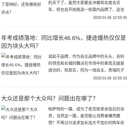
的天下了，虽然大家都会冲着知名度去买
车，但也会开始挑选一些国内品牌了，这也
得益于国内品牌这些年在品质和价格上给出
2020-01-06 10:59:35
的优势，其中做的比较好的自主品牌要属奇
瑞了。奇瑞的
年考成绩落地：同比增长46.6%，捷途爆热仅仅是
因为块头大吗？
说起子品牌，作为自主品牌中的头头，吉利
的领克和长城的魏派在市场中的表现无疑是
成功的，但其实，同为一线自主，奇瑞的子
品牌同样是成功的，只不过车知事说的是捷
2020-01-06 10:59:19
途。作为奇瑞旗下众多子品牌中的一个，捷
途绝对称得
大众还是那个大众吗？问题出在哪了？
帕萨特的一撞，成为了老百姓茶余饭后的谈
资，当然这一撞，是否能让消费者幡然醒
悟？不再过分追求加长加大不加价的购车状