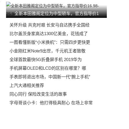
后
全新本田雅阁定位为中型轿车，官方指导价1
关怀升级 共克时艰 长安马自达携手全国经
比尔盖茨身家高达1300亿美金，花钱成了
一图看懂新版“小米换机”：只需四步更快更
小金刚红米Note9出世，千元机王者致敬
全球首款最快5G折叠屏手机 2019华为
手机屏幕OLED和LCD的区别在哪里？哪
手表即将退出市场，中国新一代“腕上手机”
上汽大通相关推荐
同心同行 保险改变生活的故事
字母哥谈小卡：他打得极具耐心 在场上非常