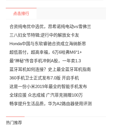
点击排行
合资纯电优中选优，昂希诺纯电动vs雪佛兰
三八妇女节特辑;逆行中的解放女卡友
Honda中国与东软睿驰合资成立海纳新思
超低首付，超高幸福，6万6哈弗M6“1+
最“神秘”传音手机冲刺A股，一年卖1.3
蓝牙耳机如何连接？史上最全蓝牙耳机指南
360手机卫士正式发布7.0版 开启手机
这是一份小米2019年最全的智能手机发布
全球应援 众志成城 广汽菲克捐赠100万
畅享提升生活品质，华为A2路由器使用评测
热门推荐