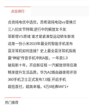
点击排行
合资纯电优中选优，昂希诺纯电动vs雪佛兰
三八妇女节特辑;逆行中的解放女卡友
菲斯塔VS思域 谁才是紧凑型运动轿车新宠
这是一份小米2019年最全的智能手机发布
蓝牙耳机如何连接？史上最全蓝牙耳机指南
最“神秘”传音手机冲刺A股，一年卖1.3
破局新十年，开启新征程 一汽解放领导应邀
畅享提升生活品质，华为A2路由器使用评测
360手机卫士正式发布7.0版 开启手机
超低首付，超高幸福，6万6哈弗M6“1+
热门推荐