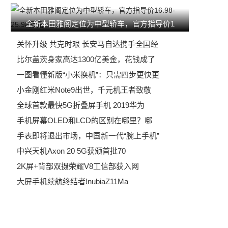
全新本田雅阁定位为中型轿车，官方指导价1
关怀升级 共克时艰 长安马自达携手全国经
比尔盖茨身家高达1300亿美金，花钱成了
一图看懂新版“小米换机”：只需四步更快更
小金刚红米Note9出世，千元机王者致敬
全球首款最快5G折叠屏手机 2019华为
手机屏幕OLED和LCD的区别在哪里？哪
手表即将退出市场，中国新一代“腕上手机”
中兴天机Axon 20 5G获颁首批70
2K屏+背部双摄荣耀V8工信部获入网
大屏手机续航终结者!nubiaZ11Ma