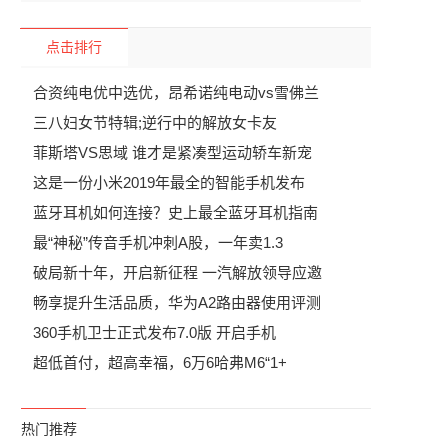
点击排行
合资纯电优中选优，昂希诺纯电动vs雪佛兰
三八妇女节特辑;逆行中的解放女卡友
菲斯塔VS思域 谁才是紧凑型运动轿车新宠
这是一份小米2019年最全的智能手机发布
蓝牙耳机如何连接？史上最全蓝牙耳机指南
最“神秘”传音手机冲刺A股，一年卖1.3
破局新十年，开启新征程 一汽解放领导应邀
畅享提升生活品质，华为A2路由器使用评测
360手机卫士正式发布7.0版 开启手机
超低首付，超高幸福，6万6哈弗M6“1+
热门推荐