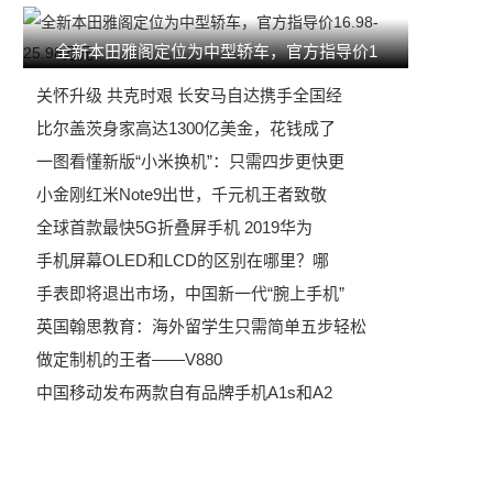
全新本田雅阁定位为中型轿车，官方指导价1
关怀升级 共克时艰 长安马自达携手全国经
比尔盖茨身家高达1300亿美金，花钱成了
一图看懂新版“小米换机”：只需四步更快更
小金刚红米Note9出世，千元机王者致敬
全球首款最快5G折叠屏手机 2019华为
手机屏幕OLED和LCD的区别在哪里？哪
手表即将退出市场，中国新一代“腕上手机”
英国翰思教育：海外留学生只需简单五步轻松
做定制机的王者——V880
中国移动发布两款自有品牌手机A1s和A2