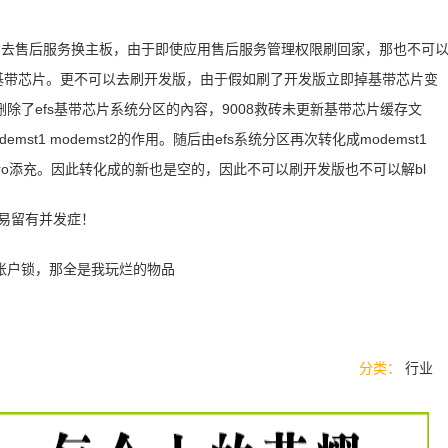
立即去售后服务换主板，由于即使应用售后服务管理权限刷回家，那也不可
基带芯片。更不可以去刷开发版，由于假如刷了开发版立即掉基带芯片变
了efs基带芯片系统分区的內容，9008救砖未更新基带芯片缓存文
1 modemst2的作用。随后由efs系统分区再次转化成modemst1
zero添充。因此转化成的新也是空的，因此不可以刷开发版也不可以解bl
易留有并发症！
账户锁，那全是我玩烂的物品
分类：
行业