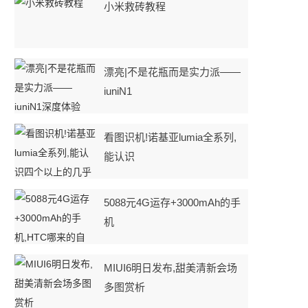
小米救砖教程
漂亮|不是花瓶而是实力派——
iuniN1
看图识机!诺基亚lumia全系列,
能认识
5088元4G运存+3000mAh的手
机
MIUI6明日发布,甜美清新会场
多图赏析