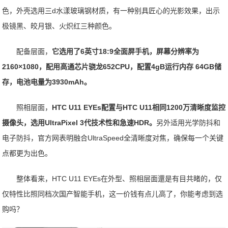
色，外壳选用三d水漾玻璃钢材质，有一种别具匠心的光影效果，出示
极镜黑、皎月银、火炽红三种颜色。
配备层面，
它选用了6英寸18:9全面屏手机，屏幕分辨率为
2160×1080，配用高通芯片骁龙652CPU，配置4gB运行内存 64GB储
存，电池电量为3930mAh。
照相层面，
HTC U11 EYEs配置与HTC U11相同1200万清晰度监控
摄像头，选用UltraPixel 3代技术性和急速HDR。
另外适用光学防抖和
电子防抖，官方网表明融合UltraSpeed全清晰度对焦，确保每一个关键
点都更为出色。
整体看来，HTC U11 EYEs在外型、照相层面還是有目共睹的，仅
仅特性比照同档次国产智能手机，这一价钱有点儿高了，你能考虑到选
购吗？