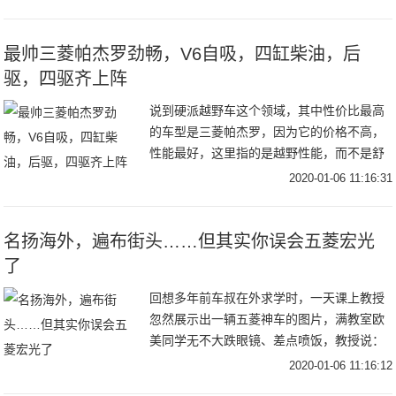
型富有立体感和时尚气息。内饰方面，新车
的整体内饰
最帅三菱帕杰罗劲畅，V6自吸，四缸柴油，后
驱，四驱齐上阵
说到硬派越野车这个领域，其中性价比最高
的车型是三菱帕杰罗，因为它的价格不高，
性能最好，这里指的是越野性能，而不是舒
适性，论舒适性日产途乐最棒，性能比较综
2020-01-06 11:16:31
合的是丰田普拉多，论越野能力和价格，30
万左右的
名扬海外，遍布街头……但其实你误会五菱宏光
了
回想多年前车叔在外求学时，一天课上教授
忽然展示出一辆五菱神车的图片，满教室欧
美同学无不大跌眼镜、差点喷饭，教授说：
“这同样是一款意义非凡的车型，”他转过来
2020-01-06 11:16:12
问我，“Di，你能说说吗？”毫无疑问，教授