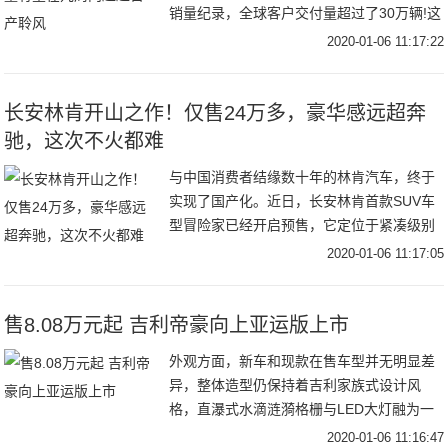
销量纪录，全球客户交付量超过了30万辆!这
绝对是第一个达到如此高销量水平的特斯拉
2020-01-06 11:17:22
车型。【特斯拉Model 3
长安林肯开山之作！仅售24万多，豪华感远超奔
驰，这次不火都难
与中国消费者结缘数十年的林肯汽车，终于
实现了国产化。近日，长安林肯首款SUV车
型冒险家已经开启预售，它定位于紧凑级别
SUV车型，竞争对手锁定在宝马X1等车型。
2020-01-06 11:17:05
当然，作为非一线豪华品牌，冒险家的价格
相比
售8.08万元起 吉利帝豪向上亚运版上市
外观方面，新车和现款在售车型并无明显差
异，整体造型仍保持着吉利家族式设计风
格，直瀑式水滴涟漪格栅与LED大灯融为一
体，剑鱼式的镀铬亮条横贯下格栅，整体造
2020-01-06 11:16:47