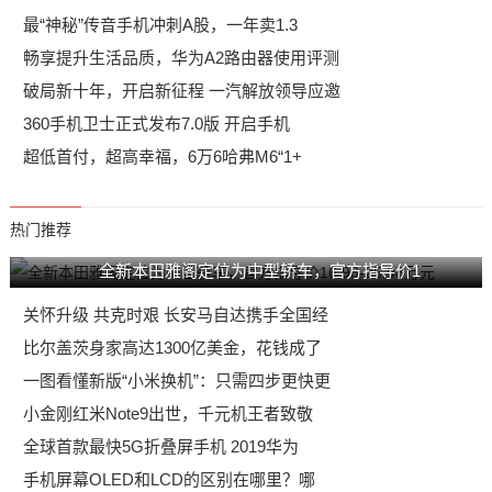
最“神秘”传音手机冲刺A股，一年卖1.3
畅享提升生活品质，华为A2路由器使用评测
破局新十年，开启新征程 一汽解放领导应邀
360手机卫士正式发布7.0版 开启手机
超低首付，超高幸福，6万6哈弗M6“1+
热门推荐
全新本田雅阁定位为中型轿车，官方指导价1
关怀升级 共克时艰 长安马自达携手全国经
比尔盖茨身家高达1300亿美金，花钱成了
一图看懂新版“小米换机”：只需四步更快更
小金刚红米Note9出世，千元机王者致敬
全球首款最快5G折叠屏手机 2019华为
手机屏幕OLED和LCD的区别在哪里？哪