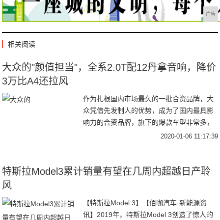
广告
相关阅读
大众的"颜值担当"，全系2.0T配12丹拿音响，降价
3万比A4还拉风
作为扎根国内市场最久的一批合资品牌，大
众凭借先发制人的优势，成为了国内最具影
响力的合资品牌，旗下的爆款车型非常多，
大街小巷都能看到大众汽车疾驰的身影。然
2020-01-06 11:17:39
而车无完车，大众也有它的短板，那就是颜
值，大众的
特斯拉Model3累计销量有望在几周内超越日产聆
风
【特斯拉Model 3】【佰咖汽车·新能源资
讯】2019年，特斯拉Model 3创造了惊人的